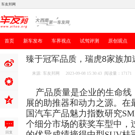
车友邦网
首页
新车发布
车界视点
试驾评测
原创观点
臻于冠军品质，瑞虎8家族加
来源: 车友邦网
2023-09-08 15:30:43 阅读量：17171
分享到新
浪微博
产品质量是企业的生命线
展的助推器和动力之源。在最近J
国汽车产品魅力指数研究SM（
个细分市场的获奖车型中，过
回复
的优异成绩摘得中型SUV桂