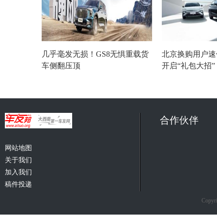
几乎毫发无损！GS8无惧重载货
北京换购用户速
车侧翻压顶
开启“礼包大招
合作伙伴
网站地图
关于我们
加入我们
稿件投递
Copyri