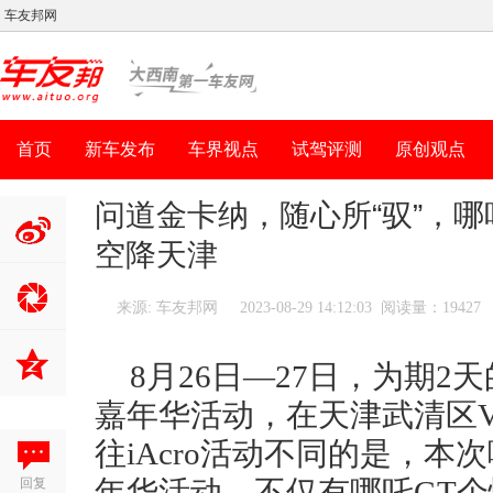
车友邦网
首页
新车发布
车界视点
试驾评测
原创观点
问道金卡纳，随心所“驭”，哪吒G
空降天津
分享到新
浪微博
来源: 车友邦网
2023-08-29 14:12:03 阅读量：19427
8月26日—27日，为期2天的
嘉年华活动，在天津武清区
往iAcro活动不同的是，本次哪
回复
年华活动，不仅有哪吒GT