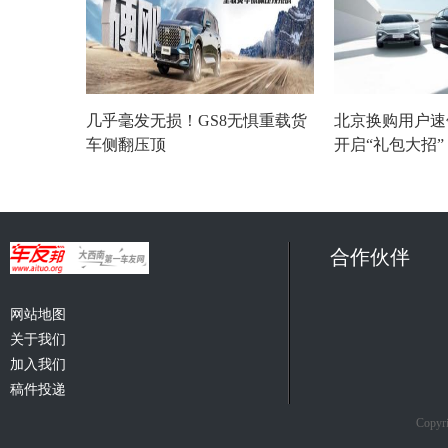
几乎毫发无损！GS8无惧重载货
北京换购用户速
车侧翻压顶
开启“礼包大招
合作伙伴
网站地图
关于我们
加入我们
稿件投递
Copyri