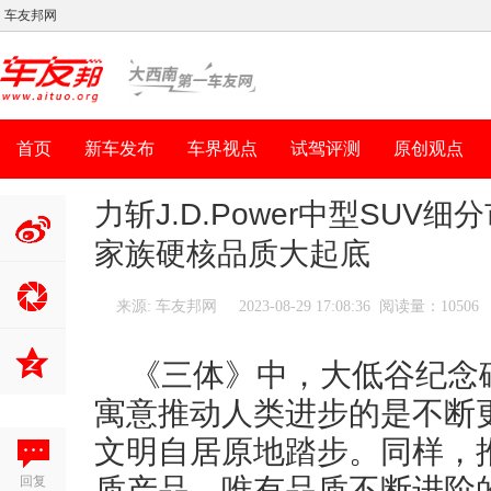
车友邦网
首页
新车发布
车界视点
试驾评测
原创观点
力斩J.D.Power中型SU
家族硬核品质大起底
分享到新
浪微博
来源: 车友邦网
2023-08-29 17:08:36 阅读量：10506
《三体》中，大低谷纪念
寓意推动人类进步的是不断
文明自居原地踏步。同样，
回复
质产品，唯有品质不断进阶