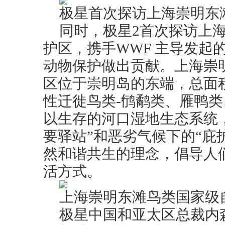
极星首次探访上海崇明东
同时，极星2首次探访上
护区，携手WWF 主导发起
动物保护做出贡献。上海崇
区位于崇明岛的东端，总面积2
性迁徙鸟类-鸻鹬类、雁鸭
以生存的河口湿地生态系统
要驿站”和恶劣气候下的“庇
然和谐共生的理念，倡导人
活方式。
上海崇明东滩鸟类国家级
极星中国和亚太区总裁内森