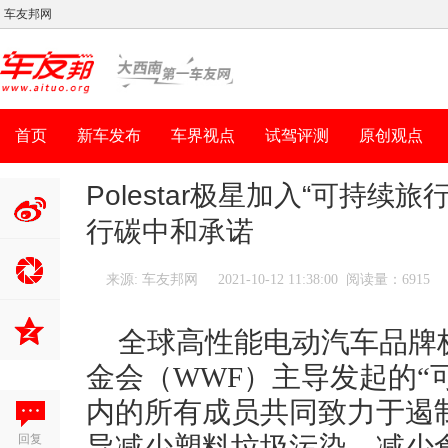
车友邦网
首页
新车发布
车界视点
试驾评测
原创观点
Polestar极星加入“可持续旅行联
行碳中和承诺
分享到新
浪微博
来源: 车友邦网
2021-10-12 11:38:00 阅读量：6915
全球高性能电动汽车品牌
金会（WWF）主导发起的“
内的所有成员共同致力于遏
回复
导减少塑料垃圾污染，减少