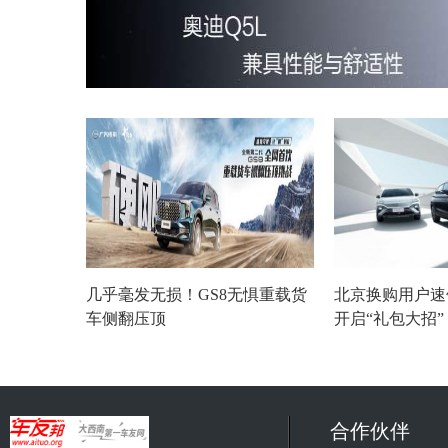
几乎毫发无损！GS8无惧重载货
北京换购用户速
车侧翻压顶
开启“礼包大招
合作伙伴