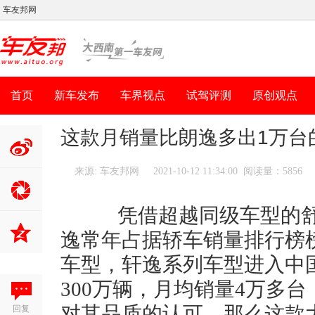
车友邦网
首页
新车发布
车界视点
试驾评测
原创观点
这款月销量比朗逸多出1万台
来源: 车友邦网
2021-10-12 11:34:00 阅读量：5856
分享到新
浪微博
凭借超越同级车型的舒
逸常年占据轿车销量排行榜
车型，轩逸系列车型进入中
300万辆，月均销量4万多
回复
对其品质的认可。那么这款