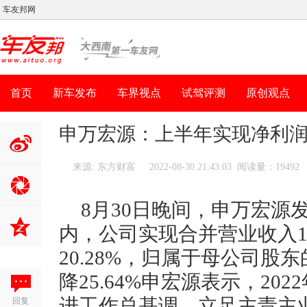
车友邦网
首页
新车发布
车界视点
试驾评测
原创观点
申万宏源：上半年实现净利润3
来源: 东方财富
2022-08-30 21:43:03 阅读量：19492
分享到新
浪微博
8月30日晚间，申万宏源发
内，公司实现合并营业收入12
20.28%，归属于母公司股东
降25.64%申宏源表示，2
回复
进工作总基调，立足主责主