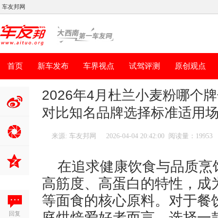
车友邦网
首页
新车发布
车界视点
试驾评测
原创观点
2026年4月杜兰小麦粉哪个
对比知名品牌选择标准适用
分享到新
浪微博
来源: 车友邦网
2026-04-04 20:42:00 阅读量：19953
在追求健康饮食与品质烹
高筋度、高蛋白的特性，成
等面食的核心原料。对于餐
回复
庭烘焙爱好者而言，选择一