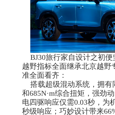
BJ30旅行家自设计之初
越野指标全面继承北京越野
准全面看齐：
搭载超级混动系统，拥有同
和685N·m综合扭矩，强劲
电四驱响应仅需0.03秒，
秒级响应；巧妙设计带来66