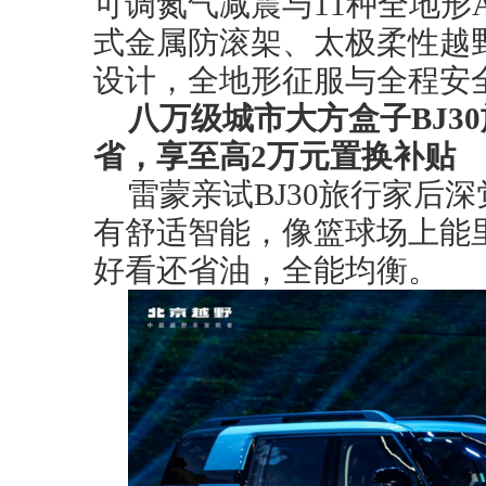
可调氮气减震与11种全地形
式金属防滚架、太极柔性越
设计，全地形征服与全程安
八万级城市大方盒子BJ3
省，
享至高
2万元置换补贴
雷蒙亲试BJ30旅行家后
有舒适智能，像篮球场上能
好看还省油，全能均衡。