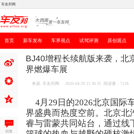
车友邦网
首页
新车发布
车界视点
试驾评测
原创观点
BJ40增程长续航版来袭，
界燃爆车展
分享到新
浪微博
来源: 车友邦网
2026-04-29 21:30:35 阅读量：7136
4月29日的2026北京国
界盛典而热度空前。北京北
睿与雷蒙共同站台，通过线
回复
篮球的热血与越野的硬核激