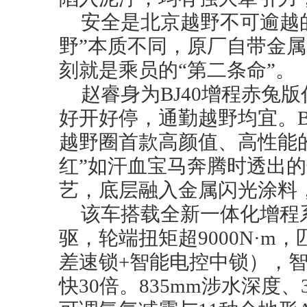
安全是北京越野不可逾越
野”本质不同，原厂自带金
刻就是乘员的“第二条命”。
赵睿身为BJ40增程赤兔
好开好停，通勤越野均宜。B
越野圈首款高颜值、高性能
红”如汗血宝马奔腾时透出
艺，底层融入金属闪光涂料
该车搭载全新一体化增程
驱，轮端扭矩超9000N·m
差速锁+智能电控中锁），
快30倍。835mm涉水深度