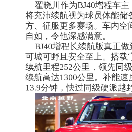
翟晓川作为BJ40增程车
将充沛续航视为球员体能储
方、征服更多赛场。车内空
自如，令他深感满意。
BJ40增程长续航版真正
可城可野且安全至上。搭载
续航里程252公里，领先同
续航高达1300公里。补能速
13.9分钟，快过同级硬派越野