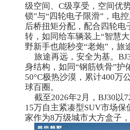
级空间、C级享受，空间优
锁”与“四轮电子限滑”，电
后桥扭矩分配，配合四轮电
转，如同给车辆装上“智慧大
野新手也能秒变“老炮”，旅
旅途再远，安全为基。BJ
身结构，如同“钢筋铁骨”护佑
50°C极热沙漠，累计400
球百圈。
截至2026年2月，BJ30
15万自主紧凑型SUV市场保
家作为8万级城市大方盒子