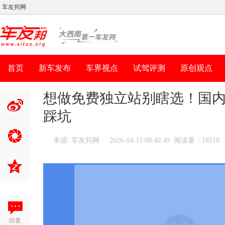
车友邦网
首页
新车发布
车界视点
试驾评测
原创观点
想做免费独立站别瞎选！国
踩坑
分享到新
浪微博
来源: 车友邦网
2026-04-15 08:40:49 阅读量：18518
回复