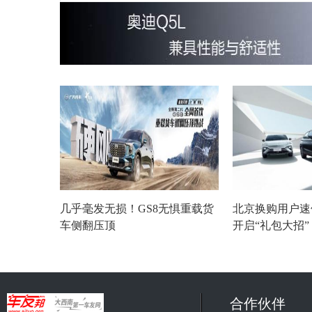
几乎毫发无损！GS8无惧重载货
北京换购用户速
车侧翻压顶
开启“礼包大招
合作伙伴