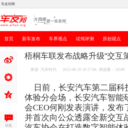
车友邦网
首页
新车发布
车界视点
试驾评测
原创观点
梧桐车联发布战略升级“交互
来源: 汽车时代
2022-08-29 18:57:06 阅读量：18180
分享到新
浪微博
日前，长安汽车第二届科
体验分会场，长安汽车智能
会CEO何刚发表演讲，发布
并首次向公众透露全新交互
回复
汽车协会在打造数字智能体