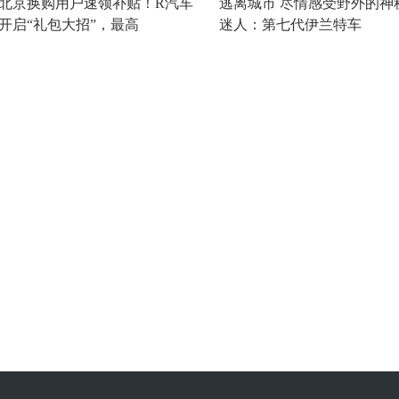
北京换购用户速领补贴！R汽车
逃离城市 尽情感受野外的神
开启“礼包大招”，最高
迷人：第七代伊兰特车