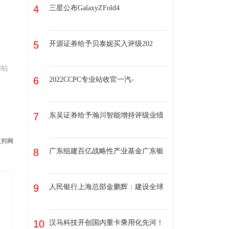
4
三星公布GalaxyZFold4
5
开源证券给予贝泰妮买入评级202
网站
6
2022CCPC专业站收官一汽-
7
东吴证券给予瀚川智能增持评级业绩
友邦网
8
广东组建百亿战略性产业基金广东银
9
人民银行上海总部金鹏辉：建设全球
10
汉马科技开创国内重卡乘用化先河！