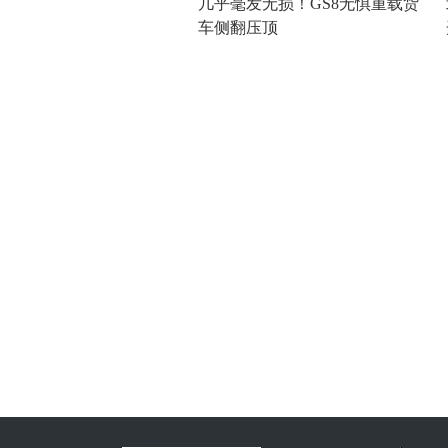
几乎毫发无损！GS8无惧重载货
车侧翻压顶