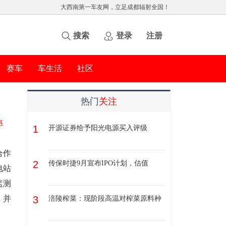
大西南第一车友网，立足成都辐射全国！
搜索
登录
注册
赛车
车生活
社区
热门
关注
惠
1
开源证券给予阳光电源买入评级
合作
2
传保时捷9月宣布IPO计划，估值
电站
监测
，并
3
涪陵榨菜：现阶段高温对榨菜原料种